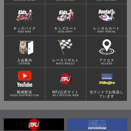
キッズバイク
キッズカート
レンタルカート
KIDS BIKE
KIDS KART
KART RENTAL
入会案内
レースリザルト
アクセス
LICENSE
RACE RESULT
ACCESS
動画配信
MFJ公式サイト
当ランドでお取扱し
ています
VIDEO DISTRIBUTION
MFJ OFFICIAL WEB