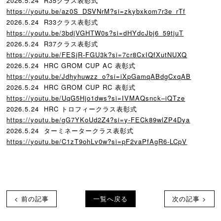
2026.5.24 R35クラス表彰式
https://youtu.be/az0S_DSVNrM?
si=zkybxkom7r3e_rTf
2026.5.24 R33クラス表彰式
https://youtu.be/3bdjVGHTW0s?
si=dHYdcJbj6_59tjuT
2026.5.24 R37クラス表彰式
https://youtu.be/FESjR-FGU3k?
si=7cr8CxIQfXutNUXQ
2026.5.24 HRC GROM CUP AC 表彰式
https://youtu.be/Jdhyhuwzz_o?
si=iXpGamqABdgCxqAB
2026.5.24 HRC GROM CUP RC 表彰式
https://youtu.be/UqG5Hjo1dws?
si=IVMAQsnck–iQTze
2026.5.24 HRC トロフィークラス表彰式
https://youtu.be/gG7YKoUd2Z4?
si=y-FECk89wlZP4Dya
2026.5.24 ターミネータークラス表彰式
https://youtu.be/C1zT9ohLv0w?
si=pF2vaPfAgR6-LCpV
< 前の記事
一覧へ戻る
次の記事 >