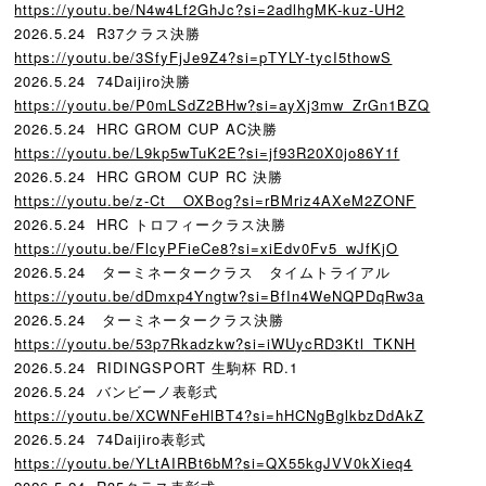
https://youtu.be/N4w4Lf2GhJc?
si=2adlhgMK-kuz-UH2
2026.5.24 R37クラス決勝
https://youtu.be/3SfyFjJe9Z4?
si=pTYLY-tycI5thowS
2026.5.24 74Daijiro決勝
https://youtu.be/P0mLSdZ2BHw?
si=ayXj3mw_ZrGn1BZQ
2026.5.24 HRC GROM CUP AC決勝
https://youtu.be/L9kp5wTuK2E?
si=jf93R20X0jo86Y1f
2026.5.24 HRC GROM CUP RC 決勝
https://youtu.be/z-Ct__OXBog?
si=rBMriz4AXeM2ZONF
2026.5.24 HRC トロフィークラス決勝
https://youtu.be/FlcyPFieCe8?
si=xiEdv0Fv5_wJfKjO
2026.5.24 ターミネータークラス タイムトライアル
https://youtu.be/dDmxp4Yngtw?
si=BfIn4WeNQPDqRw3a
2026.5.24 ターミネータークラス決勝
https://youtu.be/53p7Rkadzkw?
si=iWUycRD3Ktl_TKNH
2026.5.24 RIDINGSPORT 生駒杯 RD.1
2026.5.24 バンビーノ表彰式
https://youtu.be/XCWNFeHlBT4?
si=hHCNgBglkbzDdAkZ
2026.5.24 74Daijiro表彰式
https://youtu.be/YLtAIRBt6bM?
si=QX55kgJVV0kXieq4