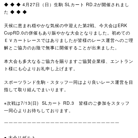
◆ ◆ ◆ 4月27日（日）生駒 SLカート RD.2が開催されまし
た ◆ ◆ ◆
天候に恵まれ穏やかな気候の中迎えた第2戦、今大会はERK
CupRD.0の併催もあり賑やかな大会となりました。初めての
ＥＶカートレースではありましたが皆様のレース運営へのご理
解とご協力のお陰で無事に開催することが出来ました。
本大会も多大なるご協力を賜りますご協賛企業様、エントラン
ト様にも心よりお礼申し上げます。
スポーツランド生駒・スタッフ一同はより良いレース運営を目
指して取り組んでまいります。
※次戦は7/13(日) SLカート RD.3 皆様のご参加をスタッフ
一同心よりお待ちしております。
￣￣￣￣￣￣￣￣￣￣￣￣￣￣￣￣￣￣￣￣￣￣￣￣￣
●
大会リザルト