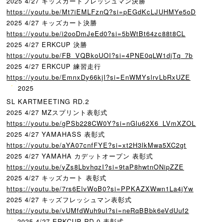
2025 4/27 キッズカートフレッシュマン決勝
https://youtu.be/Mt7iEMLFznQ?
si=pEGdKcLJUHMYe5oD
2025 4/27 キッズカート決勝
https://youtu.be/i2ooDmJeEd0?
si=5bWtBt64zc88t8CL
2025 4/27 ERKCUP 決勝
https://youtu.be/FB_VQBkoUOI?
si=4PNE0qLW1djTq_7b
2025 4/27 ERKCUP 練習走行
https://youtu.be/EmnxDy66kjI?
si=EnWMYslrvLbRxUZE
️2025
SL KARTMEETING RD.2
2025 4/27 MZスプリント表彰式
https://youtu.be/gPSb228CW0Y?
si=nGlu62X6_LVmXZOL
2025 4/27 YAMAHASS 表彰式
https://youtu.be/aYA07cnfFYE?
si=xt2H3lkMwa5XC2gt
2025 4/27 YAMAHA カデットオープン 表彰式
https://youtu.be/yZs8LbvhqzI?
si=9taP8hwtnONipZZE
2025 4/27 キッズカート 表彰式
https://youtu.be/7rs6ElvWoB0?
si=PPKAZXWwn1La4jYw
2025 4/27 キッズフレッシュマン表彰式
https://youtu.be/vUMfdWuh9uI?
si=neRqBBbk6eVdUuf2
2025 4/27 ERKCUP RD.0 表彰式