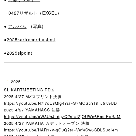
・
0427リザルト（EXCEL）
●
アルバム
(写真)
●
2025kartrecordfastest
●
2025slpoint
️2025
️
SL KARTMEETING RD.2
2025 4/27 MZスプリント決勝
https://youtu.be/N7i7cE8Qlg4?
si=S7MOScYI8_J5K9UD
2025 4/27 YAMAHASS 決勝
https://youtu.be/aW8UnJ_dgzQ?
si=I2jOUWe6BmsExRJM
2025 4/27 YAMAHA カデットオープン 決勝
https://youtu.be/HAR17v-qG3Q?
si=Vef4Cw6GDLSuoI4m