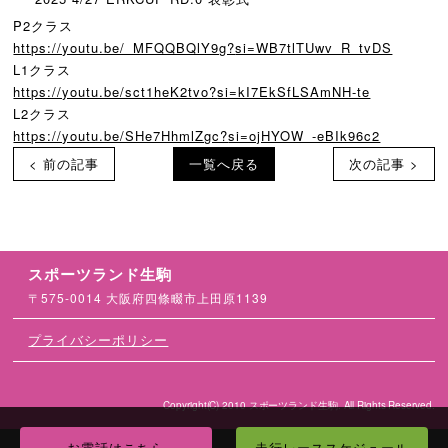
P2クラス
https://youtu.be/_MFQQBQlY9g?
si=WB7tlTUwv_R_tvDS
L1クラス
https://youtu.be/sct1heK2tvo?
si=kI7EkSfLSAmNH-te
L2クラス
https://youtu.be/SHe7HhmlZgc?
si=ojHYOW_-eBIk96c2
< 前の記事
一覧へ戻る
次の記事 >
スポーツランド生駒
〒575-0014 大阪府四條畷市上田原1139
プライバシーポリシー
Copyright(C) 2010 スポーツランド生駒. All Rights Reserved.
お電話はこちら
走行レーススケジュール